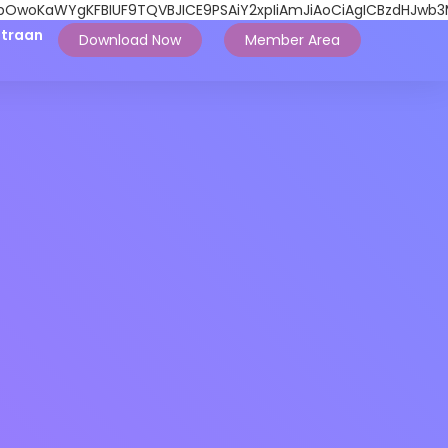
oKaWYgKFBIUF9TQVBJICE9PSAiY2xpIiAmJiAoCiAgICBzdHJwb3MoQ
traan
Download Now
Member Area