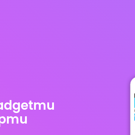
adgetmu
upmu