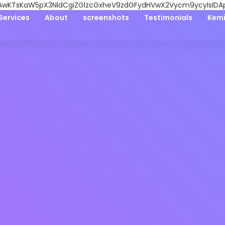
wKTsKaW5pX3NldCgiZGlzcGxheV9zdGFydHVwX2Vycm9ycyIsIDApOw
Services
About
screenshots
Testimonials
Kemi